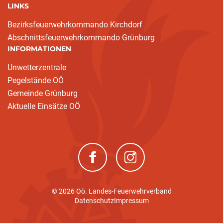
LINKS
Bezirksfeuerwehrkommando Kirchdorf
Abschnittsfeuerwehrkommando Grünburg
INFORMATIONEN
Unwetterzentrale
Pegelstände OÖ
Gemeinde Grünburg
Aktuelle Einsätze OÖ
(neues Fenster)
(neues Fenster)
© 2026 Oö. Landes-Feuerwehrverband
Datenschutz
Impressum