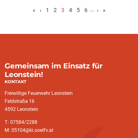
...
«
‹
1
2
3
4
5
6
›
»
(aktuell)
Gemeinsam im Einsatz für
Leonstein!
KONTAKT
Freiwillige Feuerwehr Leonstein
Feldstraße 16
4592 Leonstein
T: 07584/2288
M: 05104@ki.ooelfv.at