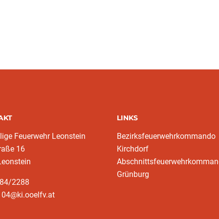
AKT
LINKS
llige Feuerwehr Leonstein
Bezirksfeuerwehrkommando
raße 16
Kirchdorf
Leonstein
Abschnittsfeuerwehrkomma
Grünburg
584/2288
04@ki.ooelfv.at