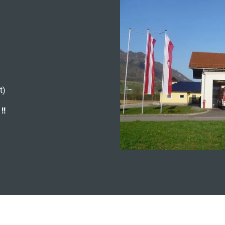
t)
!!