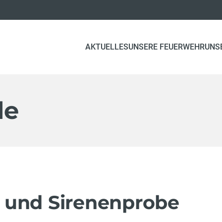
AKTUELLES
UNSERE FEUERWEHR
UNS
le
 und Sirenenprobe