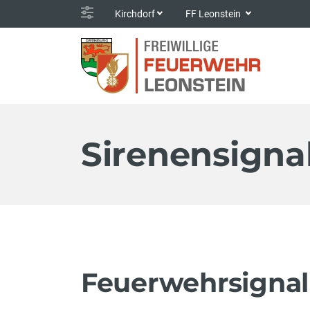
Kirchdorf
FF Leonstein
Sirenensigna
Feuerwehrsignal