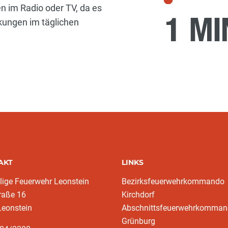
n im Radio oder TV, da es
ungen im täglichen
AKT
LINKS
llige Feuerwehr Leonstein
Bezirksfeuerwehrkommando
raße 16
Kirchdorf
Leonstein
Abschnittsfeuerwehrkomma
Grünburg