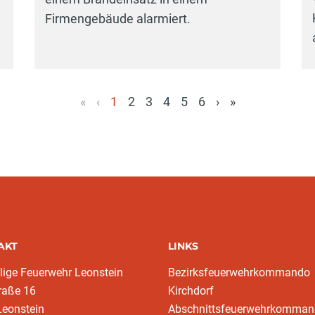
Firmengebäude alarmiert.
«
‹
1
2
3
4
5
6
›
»
(aktuell)
AKT
LINKS
llige Feuerwehr Leonstein
Bezirksfeuerwehrkommando
raße 16
Kirchdorf
Leonstein
Abschnittsfeuerwehrkomma