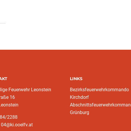
AKT
LINKS
llige Feuerwehr Leonstein
Bezirksfeuerwehrkommando
raße 16
Kirchdorf
Leonstein
Abschnittsfeuerwehrkomma
Grünburg
584/2288
04@ki.ooelfv.at