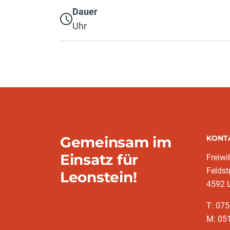
Dauer
Uhr
Gemeinsam im
KONT
Einsatz für
Freiwi
Feldst
Leonstein!
4592 
T: 07
M: 051