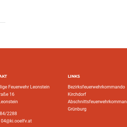
AKT
LINKS
llige Feuerwehr Leonstein
Bezirksfeuerwehrkommando
raße 16
Kirchdorf
Leonstein
Abschnittsfeuerwehrkomma
Grünburg
584/2288
04@ki.ooelfv.at