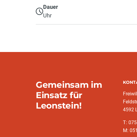
Dauer
Uhr
Gemeinsam im
KONT
Einsatz für
Freiwi
Feldst
Leonstein!
4592 
T: 07
M: 051