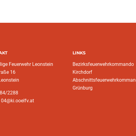
AKT
LINKS
llige Feuerwehr Leonstein
Bezirksfeuerwehrkommando
raße 16
Kirchdorf
Leonstein
Abschnittsfeuerwehrkomma
Grünburg
584/2288
04@ki.ooelfv.at