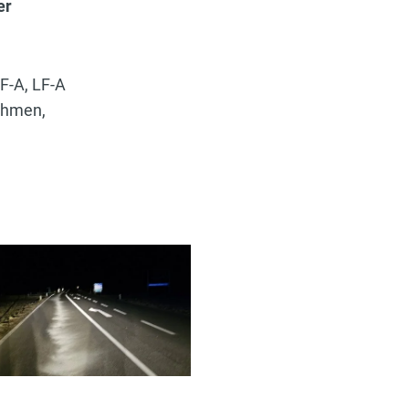
er
F-A, LF-A
nehmen,