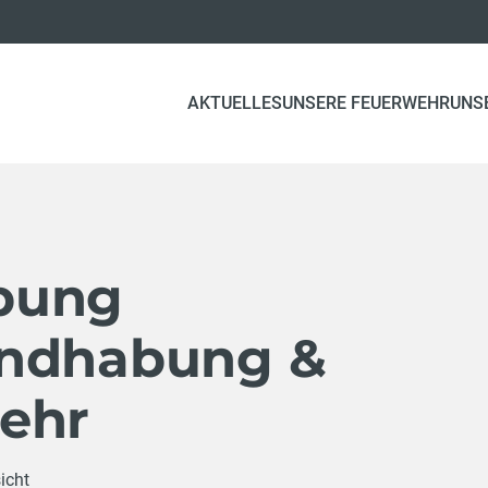
AKTUELLES
UNSERE FEUERWEHR
UNS
bung
andhabung &
ehr
icht