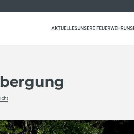
AKTUELLES
UNSERE FEUERWEHR
UNS
gbergung
icht