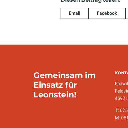
Email
Facebook
Gemeinsam im
KONT
Einsatz für
Freiwi
Feldst
Leonstein!
4592 
T: 07
M: 051