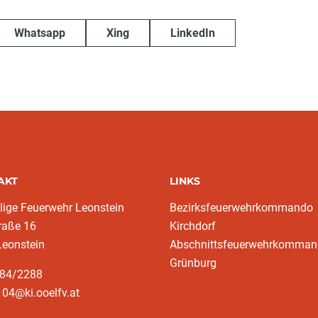
Whatsapp
Xing
LinkedIn
AKT
LINKS
llige Feuerwehr Leonstein
Bezirksfeuerwehrkommando
raße 16
Kirchdorf
Leonstein
Abschnittsfeuerwehrkomma
Grünburg
584/2288
04@ki.ooelfv.at