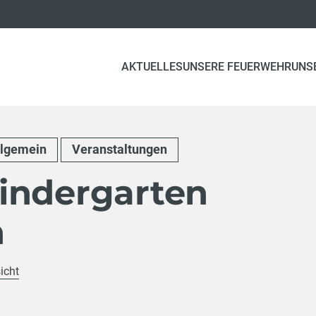
AKTUELLES
UNSERE FEUERWEHR
UNS
llgemein
Veranstaltungen
indergarten
n
icht